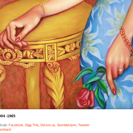
004 -1965
ículo:
Facebook
,
Digg This
,
Del.icio.us
,
StumbleUpon
,
Tweeter
ackback